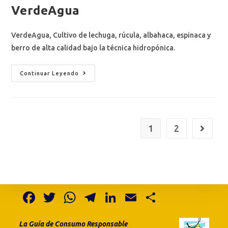
VerdeAgua
VerdeAgua, Cultivo de lechuga, rúcula, albahaca, espinaca y
berro de alta calidad bajo la técnica hidropónica.
Continuar Leyendo
1
2
F
T
W
T
Li
E
S
a
w
h
el
n
m
h
La Guía de Consumo
Responsable