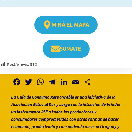
MIRÁ EL MAPA
SUMATE
Post Views:
312
F
T
W
T
Li
E
S
a
w
h
el
n
m
h
La Guía de Consumo
Responsable es
una
iniciativa de la
c
it
at
e
k
ai
ar
Asociación Retos al Sur
y surge con la intención de brindar
e
te
s
gr
e
l
e
un instrumento útil a todos los productores y
b
r
A
a
dI
consumidores comprometidos con otras formas de hacer
o
p
m
n
economía, produciendo y consumiendo para un Uruguay y