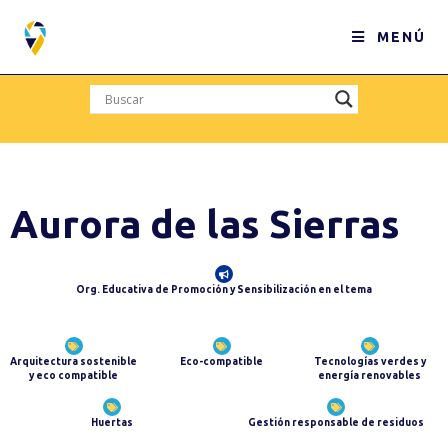
MENÚ
Aurora de las Sierras
Org. Educativa de Promoción y Sensibilización en el tema
Arquitectura sostenible
Eco-compatible
Tecnologías verdes y
y eco compatible
energía renovables
Huertas
Gestión responsable de residuos