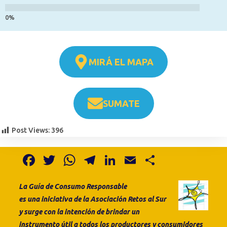
MIRÁ EL MAPA
SUMATE
Post Views:
396
F
T
W
T
Li
E
S
a
w
h
el
n
m
h
La Guía de Consumo
Responsable
c
it
at
e
k
ai
ar
es
una
iniciativa de la
Asociación Retos al Sur
e
te
s
gr
e
l
e
y surge con la intención de brindar un
b
r
A
a
dI
instrumento útil a todos los productores y consumidores