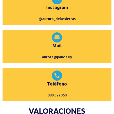
Instagram
@aurora_delassierras
Mail
aurora@panda.uy
Teléfono
099 327060
VALORACIONES