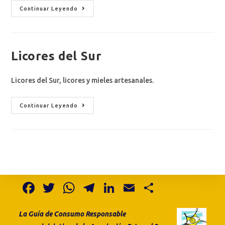
Continuar Leyendo
Licores del Sur
Licores del Sur, licores y mieles artesanales.
Continuar Leyendo
F
T
W
T
Li
E
S
a
w
h
el
n
m
h
La Guía de Consumo
Responsable
c
it
at
e
k
ai
ar