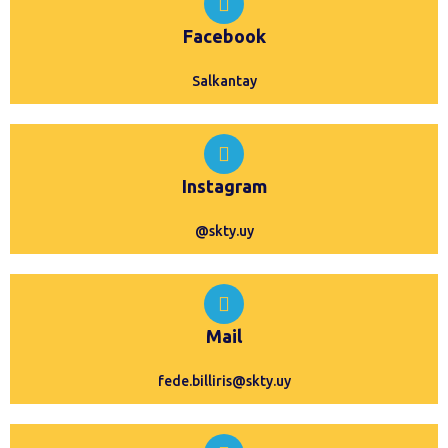
Facebook
Salkantay
Instagram
@skty.uy
Mail
fede.billiris@skty.uy