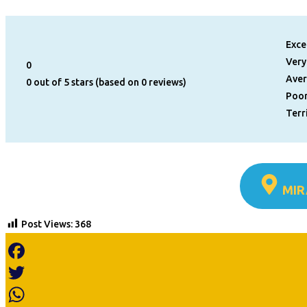
Exce
Very
0
Ave
0 out of 5 stars (based on 0 reviews)
Poo
Terr
MIR
Post Views:
368
Facebook
Twitter