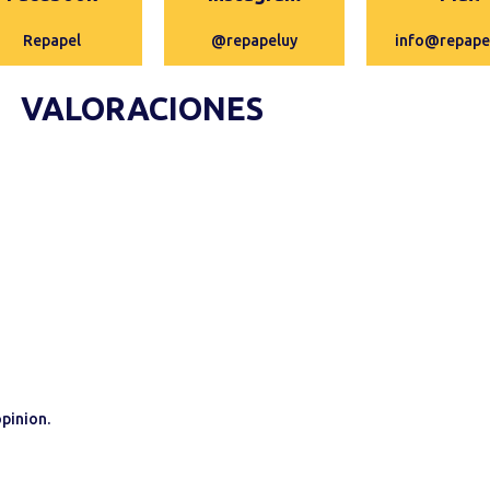
Repapel
@repapeluy
info@repape
VALORACIONES
pinion.