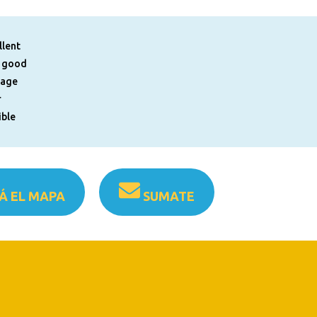
llent
 good
rage
r
ible
Á EL MAPA
SUMATE