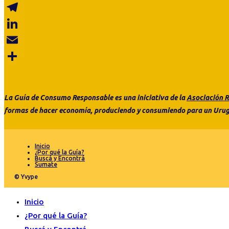
WhatsApp
Telegram
LinkedIn
Email
Share
La Guía de Consumo
Responsable es
una
iniciativa de la
Asociación R
formas de hacer economía, produciendo y consumiendo para un Urug
Inicio
¿Por qué la Guía?
Buscá y Encontrá
Sumate
© Yvype
Inicio
¿Por qué la Guía?