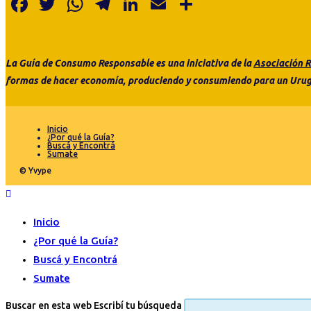
Facebook
Twitter
WhatsApp
Telegram
LinkedIn
Email
Share
La Guía de Consumo
Responsable es
una
iniciativa de la
Asociación R
formas de hacer economía, produciendo y consumiendo para un Urug
Inicio
¿Por qué la Guía?
Buscá y Encontrá
Sumate
© Yvype
Inicio
¿Por qué la Guía?
Buscá y Encontrá
Sumate
Buscar en esta web
Escribí tu búsqueda