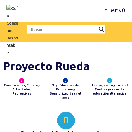
MENÚ
Proyecto Rueda
Comunicación, Cultura y
Org. Educativa de
Teatro, danza y música /
Actividades
Promoción y
Centros y redes de
Recreativas
Sensibilización en el
educación alternativa
tema