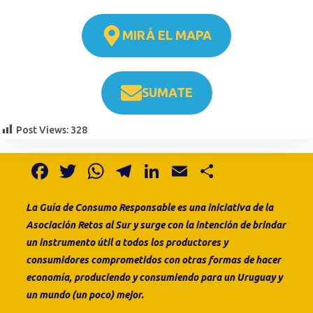
MIRÁ EL MAPA
SUMATE
Post Views:
328
F
T
W
T
Li
E
S
a
w
h
el
n
m
h
La Guía de Consumo
Responsable es
una
iniciativa de la
c
it
at
e
k
ai
ar
Asociación Retos al Sur
y surge con la intención de brindar
e
te
s
gr
e
l
e
un instrumento útil a todos los productores y
b
r
A
a
dI
consumidores comprometidos con otras formas de hacer
o
p
m
n
economía, produciendo y consumiendo para un Uruguay y
un mundo (un poco) mejor.
o
p