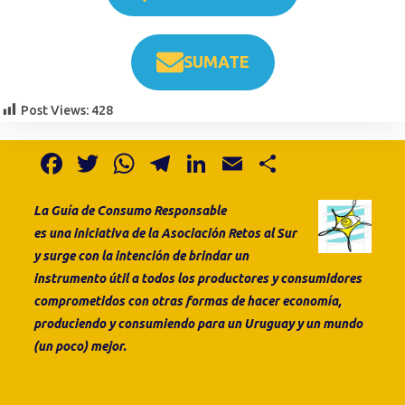
SUMATE
Post Views:
428
F
T
W
T
Li
E
S
a
w
h
el
n
m
h
La Guía de Consumo
Responsable
c
it
at
e
k
ai
ar
es
una
iniciativa de la
Asociación Retos al Sur
e
te
s
gr
e
l
e
y surge con la intención de brindar un
b
r
A
a
dI
instrumento útil a todos los productores y consumidores
o
p
m
n
comprometidos con otras formas de hacer economía,
produciendo y consumiendo para un Uruguay y un mundo
o
p
(un poco) mejor.
k