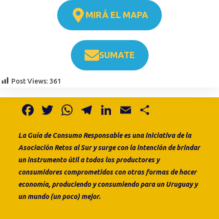
MIRÁ EL MAPA
SUMATE
Post Views:
361
F
T
W
T
Li
E
S
a
w
h
el
n
m
h
La Guía de Consumo
Responsable es
una
iniciativa de la
c
it
at
e
k
ai
ar
Asociación Retos al Sur
y surge con la intención de brindar
e
te
s
gr
e
l
e
un instrumento útil a todos los productores y
b
r
A
a
dI
consumidores comprometidos con otras formas de hacer
o
p
m
n
economía, produciendo y consumiendo para un Uruguay y
un mundo (un poco) mejor.
o
p