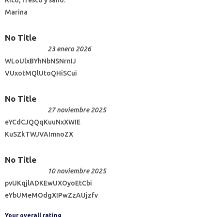
Rico, fresco y sano.
Marina
No Title
23 enero 2026
WLoUlxBYhNbNSNrnIJ
VUxotMQlUtoQHiSCui
No Title
27 noviembre 2025
eYCdCJQQqKuuNxXWIE
KuSZkTWJVAImnoZX
No Title
10 noviembre 2025
pvUKqjlADKEwUXOyoEtCbi
eYbUMeMOdgXIPwZzAUjzfv
Your overall rating