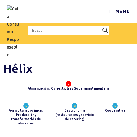
MENÚ
Hélix
Alimentación / Comestibles / Soberanía Alimentaria
Agricultura orgánica /
Gastronomía
Cooperativa
Producción y
(restaurantes y servicio
transformación de
de catering)
alimentos