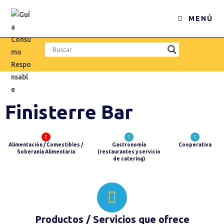
MENÚ
Finisterre Bar
Alimentación / Comestibles /
Gastronomía
Cooperativa
Soberanía Alimentaria
(restaurantes y servicio
de catering)
Productos / Servicios
que ofrece