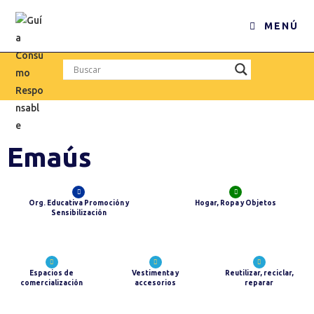
MENÚ
Emaús
Org. Educativa Promoción y
Hogar, Ropa y Objetos
Sensibilización
Espacios de
Vestimenta y
Reutilizar, reciclar,
comercialización
accesorios
reparar