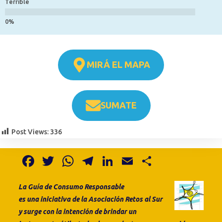
Terrible
MIRÁ EL MAPA
SUMATE
Post Views:
336
F
T
W
T
Li
E
S
a
w
h
el
n
m
h
La Guía de Consumo
Responsable
c
it
at
e
k
ai
ar
es
una
iniciativa de la
Asociación Retos al Sur
e
te
s
gr
e
l
e
y surge con la intención de brindar un