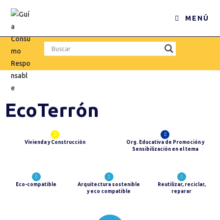
MENÚ
EcoTerrón
Vivienda y Construcción
Org. Educativa de Promoción y
Sensibilización en el tema
Eco-compatible
Arquitectura sostenible
Reutilizar, reciclar,
y eco compatible
reparar