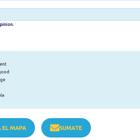
pinion.
lent
good
age
ble
Asociación Retos al Sur
y surge con la intención de brindar un instrum
 EL MAPA
SUMATE
oduciendo y consumiendo para un Uruguay y un mundo (un poco) mejor