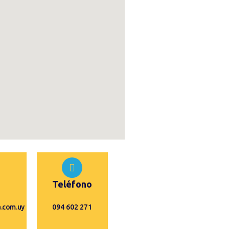
Teléfono
.com.uy
094 602 271