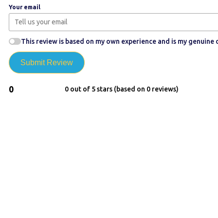
Your email
This review is based on my own experience and is my genuine 
Submit Review
0
0 out of 5 stars (based on 0 reviews)