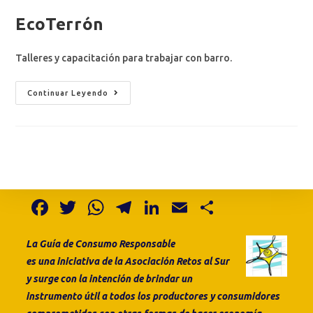
EcoTerrón
Talleres y capacitación para trabajar con barro.
Continuar Leyendo
F
T
W
T
Li
E
S
a
w
h
el
n
m
h
La Guía de Consumo
Responsable
c
it
at
e
k
ai
ar
es
una
iniciativa de la
Asociación Retos al Sur
e
te
s
gr
e
l
e
y surge con la intención de brindar un
b
r
A
a
dI
instrumento útil a todos los productores y consumidores