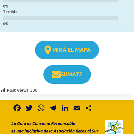
Terrible
MIRÁ EL MAPA
SUMATE
Post Views:
330
F
T
W
T
Li
E
S
a
w
h
el
n
m
h
La Guía de Consumo
Responsable
c
it
at
e
k
ai
ar
es
una
iniciativa de la
Asociación Retos al Sur