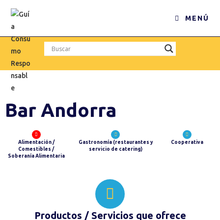
MENÚ
Bar Andorra
Alimentación /
Gastronomía (restaurantes y
Cooperativa
Comestibles /
servicio de catering)
Soberanía Alimentaria
Productos / Servicios que ofrece