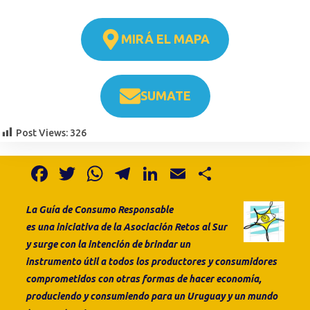
MIRÁ EL MAPA
SUMATE
Post Views:
326
F
T
W
T
Li
E
S
a
w
h
el
n
m
h
La Guía de Consumo
Responsable
c
it
at
e
k
ai
ar
es
una
iniciativa de la
Asociación Retos al Sur
e
te
s
gr
e
l
e
y surge con la intención de brindar un
b
r
A
a
dI
instrumento útil a todos los productores y consumidores
o
p
m
n
comprometidos con otras formas de hacer economía,
produciendo y consumiendo para un Uruguay y un mundo
o
p